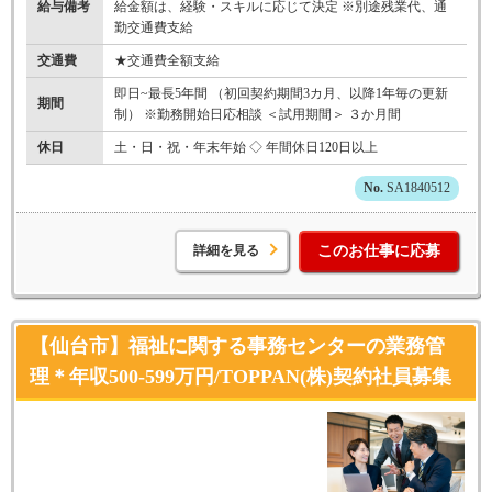
給与備考
給金額は、経験・スキルに応じて決定 ※別途残業代、通
勤交通費支給
交通費
★交通費全額支給
即日~最長5年間 （初回契約期間3カ月、以降1年毎の更新
期間
制） ※勤務開始日応相談 ＜試用期間＞ ３か月間
休日
土・日・祝・年末年始 ◇ 年間休日120日以上
SA1840512
詳細を見る
このお仕事に応募
【仙台市】福祉に関する事務センターの業務管
理＊年収500-599万円/TOPPAN(株)契約社員募集