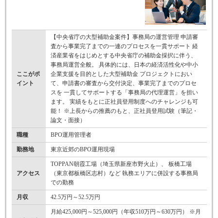
【中央省庁の大型補助金案件】事務局の運営管理 申請審
査から事業完了までの一連のプロセスを一貫サポート 経
済産業省をはじめとする中央省庁の補助金採択に伴う、
事務局運営全般。 具体的には、日本の経済活性化や中小
ここがポ
企業支援を目的とした大型補助金 プロジェクトにおい
イント
て、申請書の審査から交付決定、事業完了までのプロセ
スを 一貫してサポートする「事務局の代理運営」を担い
ます。 実績をもとに正社員登用制度へのチャレンジも可
能！ ※上長からの推薦のもと、正社員登用試験（筆記・
論文・面接）
職種
BPO運用管理者
勤務地
東京近郊のBPO運用現場
TOPPAN朝霞工場（埼玉県新座市野火止）、 板橋工場
アクセス
（東京都板橋区志村）など 執務エリアに併設する事務局
での勤務
月収
42.5万円～52.5万円
月給425,000円～525,000円（年収510万円～630万円） ※月