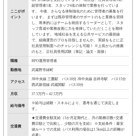
副管理者1名、スタッフ4名の体制で業務を行っていま
ここがポ
す。 今後、さらなる体制強化のために管理者の募集を行
イント
います。 まずは既存管理者のサポートのもと業務を習得
し、将来的にはチームを統括するリーダーとして、 スタ
ッフ育成や業務改善に力を発揮していただくことを期待
しています。 地域社会を支える公共サービスの最前線
で、組織運営のプロを目指しませんか。 実績をもとに正
社員登用制度へのチャレンジも可能！ ※上長からの推薦
のもと、正社員登用試験（筆記・論文・面接）
職種
BPO運用管理者
勤務地
武蔵野市緑町
JR中央線 三鷹駅 バス10分 JR中央線 吉祥寺駅 バス15分
アクセス
西武新宿線 武蔵関駅 バス10分
月収
37.5万円～42.5万円
※給与は経験・スキルにより、選考を通じて決定しま
給与備考
す。
★交通費全額支給（1か月定期代と、月の勤務日数×交通
費日額とで比較し、少額の方を支給） ※支給条件：最安
交通費
値ルートでの支給（バス利用の場合は1.5km以上の距離が
必要）