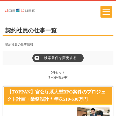
契約社員の仕事一覧
契約社員の仕事情報
検索条件を変更する
▼
5
件ヒット
(1～5件表示中)
【TOPPAN】官公庁系大型BPO案件のプロジェ
クト計画・業務設計＊年収510-630万円