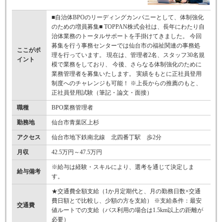
■自治体BPOのリーディングカンパニーとして、体制強化
のための増員募集■ TOPPAN株式会社は、長年にわたり自
治体業務のトータルサポートを手掛けてきました。 今回
募集を行う事務センターでは仙台市の福祉関連の事務処
ここがポ
理を行っています。 現在は、管理者2名、スタッフ30名規
イント
模で業務をしており、 今後、さらなる体制強化のために
業務管理者を募集いたします。 実績をもとに正社員登用
制度へのチャレンジも可能！ ※上長からの推薦のもと、
正社員登用試験（筆記・論文・面接）
職種
BPO業務管理者
勤務地
仙台市青葉区上杉
アクセス
仙台市地下鉄南北線 北四番丁駅 歩2分
月収
42.5万円～47.5万円
※給与は経験・スキルにより、選考を通じて決定しま
給与備考
す。
★交通費全額支給（1か月定期代と、月の勤務日数×交通
費日額とで比較し、少額の方を支給） ※支給条件：最安
交通費
値ルートでの支給（バス利用の場合は1.5km以上の距離が
必要）