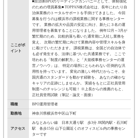
■自治体BPOのリーディングカンパニーとして、体制強化
のための増員募集■ TOPPAN株式会社は、長年にわたり自
治体業務のトータルサポートを手掛けてきました。 今回
募集を行うのは横浜市の課税業務に関する事務センター
です。 業務の拡大や品質の安定に向け、新たに３名の運
用管理者を募集することになりました。 例年12月～3月が
繁忙期のため、比較的落ち着いた通常期に入社し業務を
覚え、 次期の繁忙期に向けて業務内容や管理スキルを身
ここがポ
に着けていただきます。 課税業務は、全国どの自治体で
イント
も必ず発生する、法律に基づいた共通業務です。 ここで
培われる「制度の解釈力」と「大規模事務センターの運
営ノウハウ」は、 特定の場所にとらわれない圧倒的な汎
用性を持っています。 変化の激しい時代だからこそ、全
国共通のスタンダードを動かす経験を、 あなたの確かな
キャリアの足跡にしませんか。 実績をもとに正社員登用
制度へのチャレンジも可能！ ※上長からの推薦のもと、
正社員登用試験（筆記・論文・面接）
職種
BPO運用管理者
勤務地
神奈川県横浜市中区山下町
みなとみらい線 日本大通り駅 歩3分 JR関内駅・石川町
アクセス
駅 各歩15分 山下公園近くのオフィスビル内の事務セン
ターです