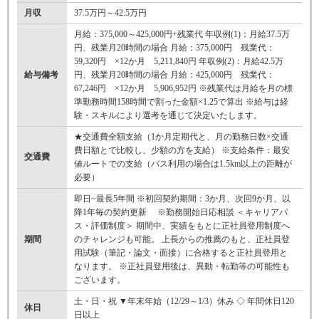
月収
37.5万円～42.5万円
月給：375,000～425,000円+残業代 年収例(1)：月給37.5万
円、残業月20時間の場合 月給：375,000円 残業代：
59,320円 ×12か月 5,211,840円 年収例(2)：月給42.5万
給与備考
円、残業月20時間の場合 月給：425,000円 残業代：
67,246円 ×12か月 5,906,952円 ※残業代は月給を月の標
準勤務時間158時間で割った金額×1.25で算出 ※給与は経
験・スキルにより選考を通じて決定いたします。
★交通費全額支給（1か月定期代と、月の勤務日数×交通
費日額とで比較し、少額の方を支給） ※支給条件：最安
交通費
値ルートでの支給（バス利用の場合は1.5km以上の距離が
必要）
即日~最長5年間 ※初回契約期間：3か月、次回9か月、以
降1年毎の契約更新 ※勤務開始日応相談 ＜キャリアパ
ス・評価制度＞ 期間中、実績をもとに正社員登用制度へ
期間
のチャレンジも可能。 上長からの推薦のもと、正社員登
用試験（筆記・論文・面接）に合格すると正社員登用と
なります。 ※正社員登用後は、異動・転勤等の可能性も
ございます。
土・日・祝 ▼年末年始（12/29～1/3）休み ◇ 年間休日120
休日
日以上