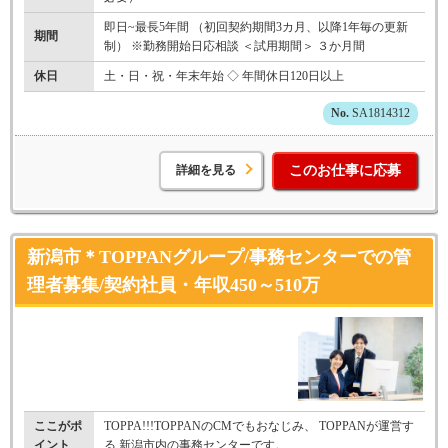
即日~最長5年間 （初回契約期間3カ月、以降1年毎の更新
期間
制） ※勤務開始日応相談 ＜試用期間＞ ３か月間
休日
土・日・祝・年末年始 ◇ 年間休日120日以上
SA1814312
詳細を見る
このお仕事に応募
新潟市＊TOPPANグループ/事務センターでの管
理者募集/契約社員・年収450～510万
ここがポ
TOPPA!!!TOPPANのCMでもおなじみ、 TOPPANが運営す
イント
る 新潟市内の事務センターです。