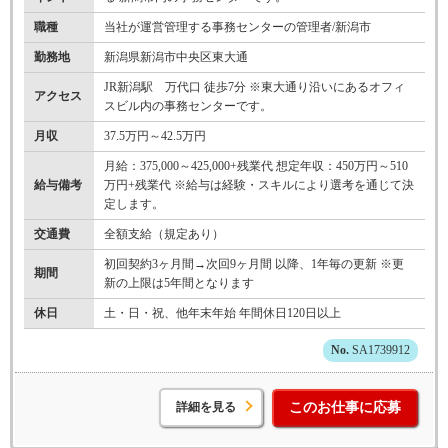
職種
当社が運営管理する事務センターの管理者/新潟市
勤務地
新潟県新潟市中央区東大通
JR新潟駅 万代口 徒歩7分 ※東大通り沿いにあるオフィ
アクセス
スビル内の事務センターです。
月収
37.5万円～42.5万円
月給：375,000～425,000+残業代 想定年収：450万円～510
給与備考
万円+残業代 ※給与は経験・スキルにより選考を通じて決
定します。
交通費
全額支給（規定あり）
初回契約3ヶ月間→次回9ヶ月間 以降、1年毎の更新 ※更
期間
新の上限は5年間となります
休日
土・日・祝、他年末年始 年間休日120日以上
SA1739912
詳細を見る
このお仕事に応募