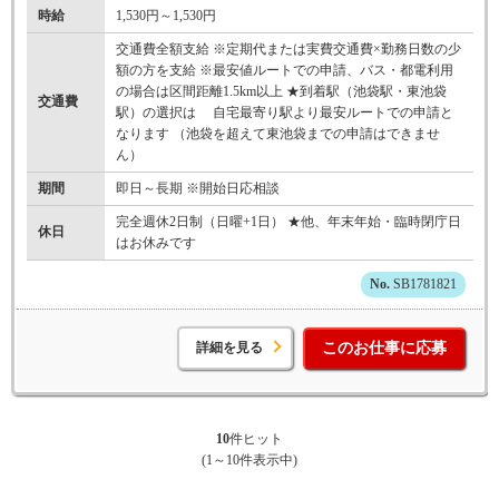
時給
1,530円～1,530円
交通費全額支給 ※定期代または実費交通費×勤務日数の少
額の方を支給 ※最安値ルートでの申請、バス・都電利用
の場合は区間距離1.5km以上 ★到着駅（池袋駅・東池袋
交通費
駅）の選択は 自宅最寄り駅より最安ルートでの申請と
なります （池袋を超えて東池袋までの申請はできませ
ん）
期間
即日～長期 ※開始日応相談
完全週休2日制（日曜+1日） ★他、年末年始・臨時閉庁日
休日
はお休みです
SB1781821
詳細を見る
このお仕事に応募
10
件ヒット
(1～10件表示中)