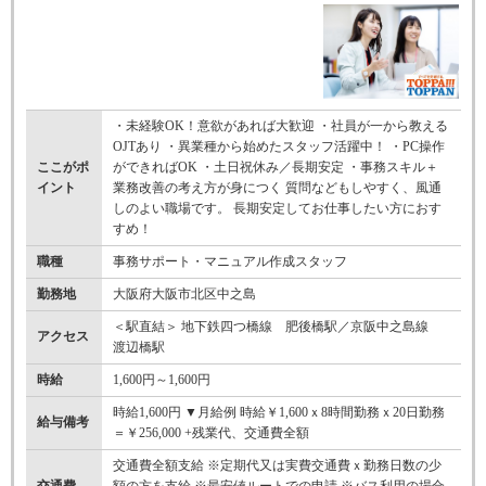
・未経験OK！意欲があれば大歓迎 ・社員が一から教える
OJTあり ・異業種から始めたスタッフ活躍中！ ・PC操作
ここがポ
ができればOK ・土日祝休み／長期安定 ・事務スキル＋
イント
業務改善の考え方が身につく 質問などもしやすく、風通
しのよい職場です。 長期安定してお仕事したい方におす
すめ！
職種
事務サポート・マニュアル作成スタッフ
勤務地
大阪府大阪市北区中之島
＜駅直結＞ 地下鉄四つ橋線 肥後橋駅／京阪中之島線
アクセス
渡辺橋駅
時給
1,600円～1,600円
時給1,600円 ▼月給例 時給￥1,600ｘ8時間勤務ｘ20日勤務
給与備考
＝￥256,000 +残業代、交通費全額
交通費全額支給 ※定期代又は実費交通費ｘ勤務日数の少
交通費
額の方を支給 ※最安値ルートでの申請 ※バス利用の場合