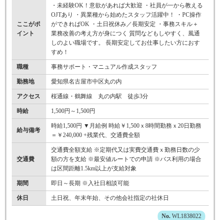
・未経験OK！意欲があれば大歓迎 ・社員が一から教える
OJTあり ・異業種から始めたスタッフ活躍中！ ・PC操作
ここがポ
ができればOK ・土日祝休み／長期安定 ・事務スキル＋
イント
業務改善の考え方が身につく 質問などもしやすく、風通
しのよい職場です。 長期安定してお仕事したい方におす
すめ！
職種
事務サポート・マニュアル作成スタッフ
勤務地
愛知県名古屋市中区丸の内
アクセス
桜通線・鶴舞線 丸の内駅 徒歩3分
時給
1,500円～1,500円
時給1,500円 ▼月給例 時給￥1,500ｘ8時間勤務ｘ20日勤務
給与備考
＝￥240,000 +残業代、交通費全額
交通費全額支給 ※定期代又は実費交通費ｘ勤務日数の少
交通費
額の方を支給 ※最安値ルートでの申請 ※バス利用の場合
は区間距離1.5km以上が支給対象
期間
即日～長期 ※入社日相談可能
休日
土日祝、年末年始、その他会社指定の社休日
WL1838022