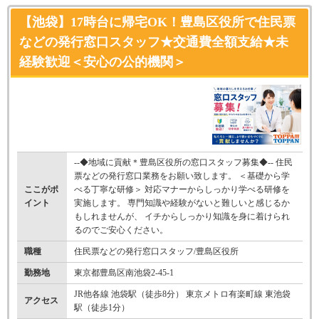
【池袋】17時台に帰宅OK！豊島区役所で住民票
などの発行窓口スタッフ★交通費全額支給★未
経験歓迎＜安心の公的機関＞
--◆地域に貢献＊豊島区役所の窓口スタッフ募集◆-- 住民
票などの発行窓口業務をお願い致します。 ＜基礎から学
ここがポ
べる丁寧な研修＞ 対応マナーからしっかり学べる研修を
イント
実施します。 専門知識や経験がないと難しいと感じるか
もしれませんが、 イチからしっかり知識を身に着けられ
るのでご安心ください。
職種
住民票などの発行窓口スタッフ/豊島区役所
勤務地
東京都豊島区南池袋2-45-1
JR他各線 池袋駅（徒歩8分） 東京メトロ有楽町線 東池袋
アクセス
駅（徒歩1分）