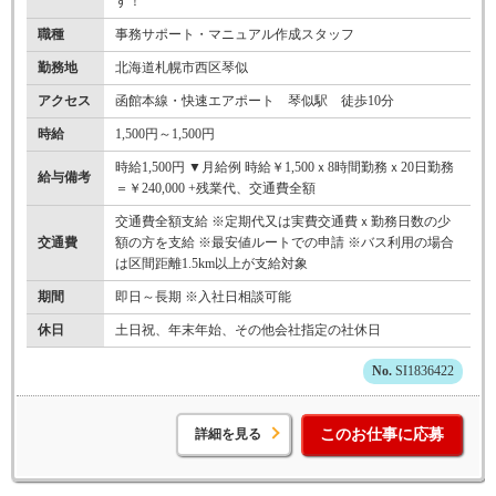
す！
職種
事務サポート・マニュアル作成スタッフ
勤務地
北海道札幌市西区琴似
アクセス
函館本線・快速エアポート 琴似駅 徒歩10分
時給
1,500円～1,500円
時給1,500円 ▼月給例 時給￥1,500ｘ8時間勤務ｘ20日勤務
給与備考
＝￥240,000 +残業代、交通費全額
交通費全額支給 ※定期代又は実費交通費ｘ勤務日数の少
交通費
額の方を支給 ※最安値ルートでの申請 ※バス利用の場合
は区間距離1.5km以上が支給対象
期間
即日～長期 ※入社日相談可能
休日
土日祝、年末年始、その他会社指定の社休日
SI1836422
詳細を見る
このお仕事に応募