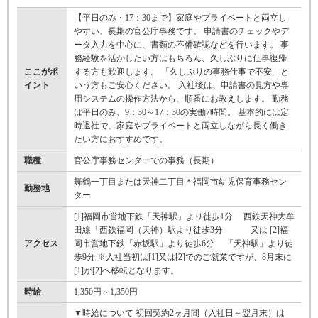
【平日のみ・17：30まで】家庭やプライベートと両立し
やすい、長期の官公庁事務です。 申請書のチェックやデ
ータ入力を中心に、書類の不備確認などを行います。 事
務経験を活かしたい方はもちろん、久しぶりに仕事復帰
ここがポ
する方も歓迎します。 「久しぶりの事務仕事で不安」と
イント
いう方もご安心ください。 入社後は、申請書の見方や専
用システムの操作方法から、順番にお教えします。 勤務
は平日のみ、9：30～17：30の実働7時間。 基本的には定
時退社で、家庭やプライベートと両立しながら長く働き
たい方におすすめです。
職種
官公庁事務センターでの事務（長期）
舞鶴一丁目または天神二丁目＊福岡市幼児保育事務セン
勤務地
ター
[1]福岡市営地下鉄「天神駅」より徒歩1分 西鉄天神大牟
田線「西鉄福岡（天神）駅より徒歩3分 又は [2]福
アクセス
岡市営地下鉄「赤坂駅」より徒歩6分 「天神駅」より徒
歩9分 ※入社当初は[1]又は[2]でのご就業ですが、8月末に
[1]が[2]へ移転となります。
時給
1,350円～1,350円
▼時給について 初回契約2ヶ月間（入社日～翌月末）は