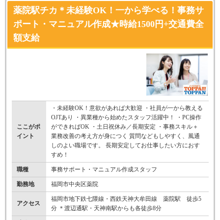
薬院駅チカ＊未経験OK！一から学べる！事務サ
ポート・マニュアル作成★時給1500円+交通費全
額支給
・未経験OK！意欲があれば大歓迎 ・社員が一から教える
OJTあり ・異業種から始めたスタッフ活躍中！ ・PC操作
ここがポ
ができればOK ・土日祝休み／長期安定 ・事務スキル＋
イント
業務改善の考え方が身につく 質問などもしやすく、風通
しのよい職場です。 長期安定してお仕事したい方におす
すめ！
職種
事務サポート・マニュアル作成スタッフ
勤務地
福岡市中央区薬院
福岡市地下鉄七隈線・西鉄天神大牟田線 薬院駅 徒歩5
アクセス
分 ＊渡辺通駅・天神南駅からも各徒歩8分