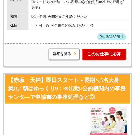
値ルートでの支給（バス利用の場合は1.5km以上の距離が
必要）
期間
9/1～長期 ★開始日ご相談ください
休日
土・日・祝 ▼年末年始休み 12/29～1/3
SA1852811
詳細を見る
このお仕事に応募
【赤坂・天神】即日スタート～長期＼5名大募
集!!／朝はゆっくり9：30出勤♪公的機関内の事務
センタ―で申請書の事務処理など◎