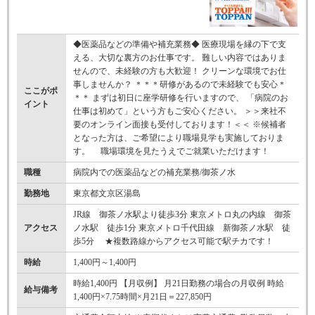
◆医薬品などの準備や補充業務◆ 医療現場を縁の下で支
える、大切な裏方のお仕事です。 難しい内容ではありま
せんので、未経験の方も大歓迎！ クリーンな環境でお仕
事しませんか？ ＊＊＊研修があるので未経験でも安心＊
ここがポ
＊＊ まずは初日に座学研修を行いますので、 「病院のお
イント
仕事は初めて」という方もご安心ください。 ＞＞来社不
要のオンライン面接も受付しております！＜＜ ※候補者
となった方は、ご希望により職場見学も実施しておりま
す。 職場環境を見たうえでご就業いただけます！
職種
病院内での医薬品などの補充業務/御茶ノ水
勤務地
東京都文京区湯島
JR線 御茶ノ水駅より徒歩3分 東京メトロ丸の内線 御茶
アクセス
ノ水駅 徒歩1分 東京メトロ千代田線 新御茶ノ水駅 徒
歩5分 ★複数路線からアクセス可能で駅チカです！
時給
1,400円～1,400円
時給1,400円 【月収例】 月21日勤務の場合の月収例 時給
給与備考
1,400円×7.75時間×月21日＝227,850円