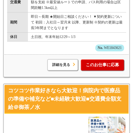
交通費
額を支給 ※最安値ルートでの申請、バス利用の場合は区
間距離1.5km以上
即日～長期 ★開始日ご相談ください！ ▼契約更新につい
期間
て 初回：入社日～翌月末 以降、更新制 ※契約の更新は最
長5年間までとなります
休日
土日祝、年末年始12/29～1/3
WE1843621
詳細を見る
このお仕事に応募
コツコツ作業好きなら大歓迎！病院内で医療品
の準備や補充など■未経験大歓迎■交通費全額支
給＠御茶ノ水