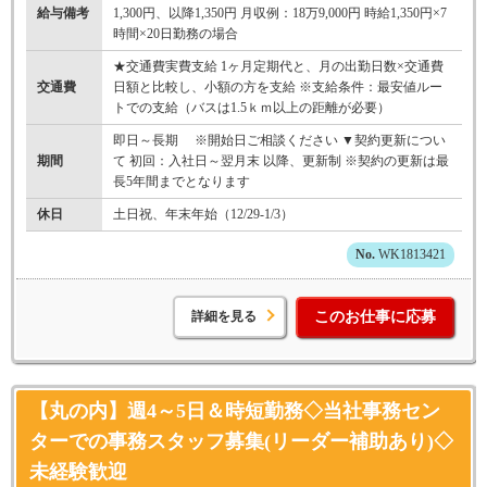
給与備考
1,300円、以降1,350円 月収例：18万9,000円 時給1,350円×7
時間×20日勤務の場合
★交通費実費支給 1ヶ月定期代と、月の出勤日数×交通費
交通費
日額と比較し、小額の方を支給 ※支給条件：最安値ルー
トでの支給（バスは1.5ｋｍ以上の距離が必要）
即日～長期 ※開始日ご相談ください ▼契約更新につい
期間
て 初回：入社日～翌月末 以降、更新制 ※契約の更新は最
長5年間までとなります
休日
土日祝、年末年始（12/29-1/3）
WK1813421
詳細を見る
このお仕事に応募
【丸の内】週4～5日＆時短勤務◇当社事務セン
ターでの事務スタッフ募集(リーダー補助あり)◇
未経験歓迎