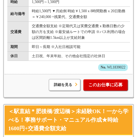
時給
1,500円～1,500円
時給1,500円 ▼月給例 時給￥1,500ｘ8時間勤務ｘ20日勤務
給与備考
＝￥240,000 +残業代、交通費全額
交通費全額支給 ※定期代又は実費交通費ｘ勤務日数の少
交通費
額の方を支給 ※最安値ルートでの申請 ※バス利用の場合
は区間距離1.5km以上が支給対象
期間
即日～長期 ※入社日相談可能
休日
土日祝、年末年始、その他会社指定の社休日
WL1839022
詳細を見る
このお仕事に応募
＜駅直結＊肥後橋/渡辺橋＞未経験OK！一から学
べる！事務サポート・マニュアル作成★時給
1600円+交通費全額支給