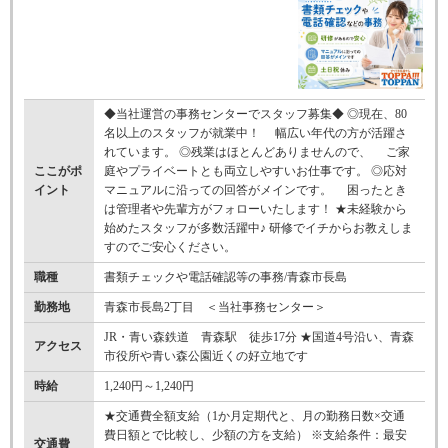
◆当社運営の事務センターでスタッフ募集◆ ◎現在、80
名以上のスタッフが就業中！ 幅広い年代の方が活躍さ
れています。 ◎残業はほとんどありませんので、 ご家
ここがポ
庭やプライベートとも両立しやすいお仕事です。 ◎応対
イント
マニュアルに沿っての回答がメインです。 困ったとき
は管理者や先輩方がフォローいたします！ ★未経験から
始めたスタッフが多数活躍中♪ 研修でイチからお教えしま
すのでご安心ください。
職種
書類チェックや電話確認等の事務/青森市長島
勤務地
青森市長島2丁目 ＜当社事務センター＞
JR・青い森鉄道 青森駅 徒歩17分 ★国道4号沿い、青森
アクセス
市役所や青い森公園近くの好立地です
時給
1,240円～1,240円
★交通費全額支給（1か月定期代と、月の勤務日数×交通
費日額とで比較し、少額の方を支給） ※支給条件：最安
交通費