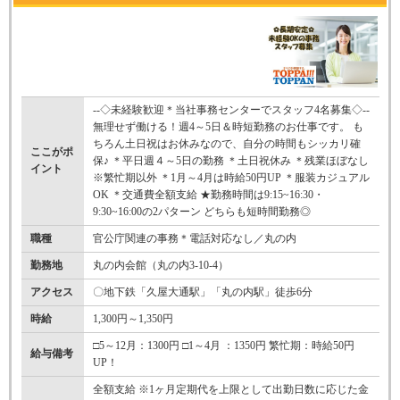
--◇未経験歓迎＊当社事務センターでスタッフ4名募集◇--
無理せず働ける！週4～5日＆時短勤務のお仕事です。 も
ちろん土日祝はお休みなので、自分の時間もシッカリ確
ここがポ
保♪ ＊平日週４～5日の勤務 ＊土日祝休み ＊残業ほぼなし
イント
※繁忙期以外 ＊1月～4月は時給50円UP ＊服装カジュアル
OK ＊交通費全額支給 ★勤務時間は9:15~16:30・
9:30~16:00の2パターン どちらも短時間勤務◎
職種
官公庁関連の事務＊電話対応なし／丸の内
勤務地
丸の内会館（丸の内3-10-4）
アクセス
〇地下鉄「久屋大通駅」「丸の内駅」徒歩6分
時給
1,300円～1,350円
□5～12月：1300円 □1～4月 ：1350円 繁忙期：時給50円
給与備考
UP！
全額支給 ※1ヶ月定期代を上限として出勤日数に応じた金