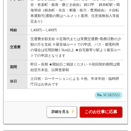
谷・有楽町・銀座・勝どき経由） 錦13甲 錦糸町駅～晴
海埠頭（錦糸町・住吉・東陽・枝川・豊洲経由） ※自転
車通勤可(通勤の際はヘルメット着用、任意保険加入等規
定あり)
時給
1,400円～1,400円
交通費全額支給 ※定期代または実費交通費×勤務日数の少
額の方を支給 ※最安値ルートでの申請、バス・都電利用
交通費
の場合は区間距離1.5km以上 ★自宅最寄り駅より最安ルー
トでの申請となります
即日～長期 ★開始日ご相談ください ※初回契約期間は開
期間
始翌月末迄、以降更新制
土日祝・ローテーションによる ※他、年末年始・臨時閉
休日
庁日はお休みです
SC1825521
詳細を見る
このお仕事に応募