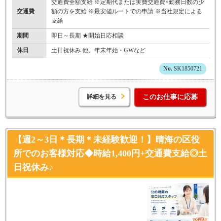
交通費全額支給 ※定期代または実費交通費×勤務日数の少
交通費
額の方を支給 ※最安値ルートでの申請 ※当社規定による
支給
期間
即日～長期 ★開始日応相談
休日
土日祝休み 他、年末年始・GWなど
SK1850721
詳細を見る
このお仕事に応募
【週2～3日＊長期＊未経験歓迎！】晴海の区役
所でのお客様対応◆時給1,400円+交通費支給◎土
日祝休み♪