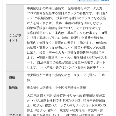
中央区役所の晴海出張所で、 証明書発行やデータ入力、
フロア案内を担当する窓口スタッフの募集です。 平日週2
～3日の長期勤務で、扶養内でも家計のプラスになる安定
収入を得られます。 接客・事務の経験を活かしながら、
自治体手続きの知識を身につけたい方におすすめです。
※窓口対応やフロア案内は、基本的に立ち仕事です。 ■週
ここがポ
2～3日で家計のプラスに 時給1,400円＋交通費全額支給。
イント
扶養内で無理なく、長期的に安定して働けます。 ■自治体
の知識と実務スキルが身につく 住民票や戸籍などの知識
に加え、接客・データ入力・正確な書類処理を経験でき
ます。 ■研修・現場サポートあり 座学研修とOJTからスタ
ート。 自治体窓口の経験が豊富な社員が現場でサポート
します。 ＞＞来社不要のオンライン面接も受付中！＜＜
中央区役所＊晴海出張所での窓口スタッフ（週2～3日勤
職種
務）
勤務地
東京都中央区晴海 中央区役所晴海出張所
大江戸線 勝どき駅 徒歩17分 ゆりかもめ 市場前駅 徒歩20
分 ▼バス通勤も便利です TOKYO BRT：晴海中央停留所
より徒歩5分 都営バス ホテルマリナーズコート東京バス
停より徒歩5分 都05-1 東京駅～晴海埠頭（有楽町・銀
アクセス
座・勝どき経由） 都03 四ツ谷駅～晴海埠頭（四ツ