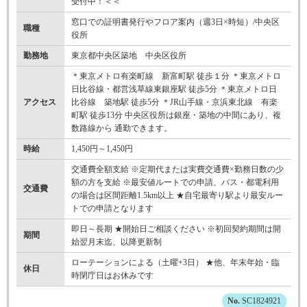
受付中！＜＜
窓口での証明書発行やフロア案内（週3日×時短）/中央区
職種
役所
勤務地
東京都中央区築地 中央区役所
＊東京メトロ有楽町線 新富町駅 徒歩１分 ＊東京メトロ
日比谷線・都営浅草線東銀座駅 徒歩5分 ＊東京メトロ日
アクセス
比谷線 築地駅 徒歩5分 ＊JR山手線・京浜東北線 有楽
町駅 徒歩13分 中央区役所は銀座・築地の中間にあり、複
数路線から 通勤できます。
時給
1,450円～1,450円
交通費全額支給 ※定期代または実費交通費×勤務日数の少
額の方を支給 ※最安値ルートでの申請、バス・都電利用
交通費
の場合は区間距離1.5km以上 ★自宅最寄り駅より最安ルー
トでの申請となります
即日～長期 ★開始日ご相談ください ※初回契約期間は開
期間
始翌月末迄、以降更新制
ローテーションによる（土曜+3日） ★他、年末年始・臨
休日
時閉庁日はお休みです
SC1824921