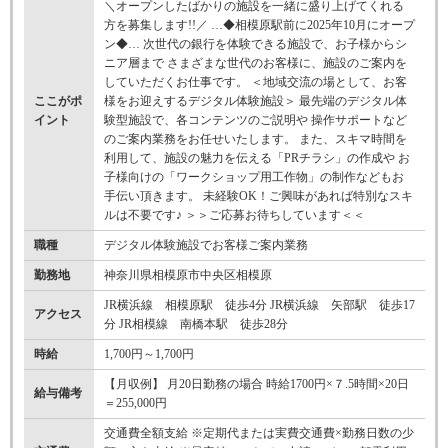
＼オープンしたばかりの施設を一緒に盛り上げてくれる
方を募集します!!／ …◆相模原駅前に2025年10月にオープ
ン◆… 次世代の銀行を体験できる施設で、お子様からシ
ニア層まで さまざまな世代のお客様に、施設のご案内を
していただくお仕事です。 ＜地域交流の場として、お客
ここがポ
様をお迎えするデジタル体験施設＞ 最先端のデジタル体
イント
験型施設で、各コンテンツのご説明や 操作サポートなど
のご案内業務をお任せいたします。 また、スキマ時間を
利用して、施設の魅力を伝える「PRチラシ」の作成や お
子様向けの「ワークショップ用工作物」の制作などもお
手伝い頂きます。 未経験OK！ご興味があれば特別なスキ
ルは不要です♪ ＞＞ご応募お待ちしています＜＜
職種
デジタル体験施設でお客様ご案内業務
勤務地
神奈川県相模原市中央区相模原
JR横浜線 相模原駅 徒歩4分 JR横浜線 矢部駅 徒歩17
アクセス
分 JR相模線 南橋本駅 徒歩28分
時給
1,700円～1,700円
【月収例】 月20日勤務の場合 時給1700円×７.5時間×20日
給与備考
＝255,000円
交通費全額支給 ※定期代または実費交通費×勤務日数の少