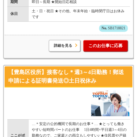
期間
即日～長期 ★開始日応相談
土・日・祝日 ★その他、年末年始・臨時閉庁日はお休み
休日
です
SB1718821
詳細を見る
このお仕事に応募
【豊島区役所】接客なし＊週3～4日勤務！郵送
申請による証明書発送◎土日祝休み
…＊安定の公的機関で長期のお仕事＊… ★とっても働き
やすい短時間パートのお仕事 1日4時間×平日週3～4日の
ここがポ
勤務なので、ご家庭との両立もしやすい♪ ★住民票や戸籍