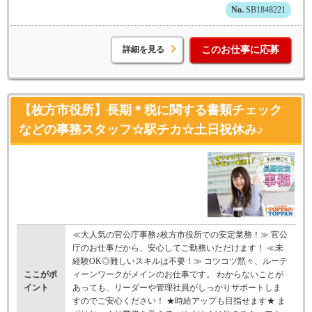
SB1848221
詳細を見る
このお仕事に応募
【枚方市役所】長期＊税に関する書類チェック
などの事務スタッフ☆駅チカ☆土日祝休み♪
≪大人気の官公庁事務♪枚方市役所での安定業務！≫ 官公
庁のお仕事だから、安心してご勤務いただけます！ ≪未
経験OK◎難しいスキルは不要！≫ コツコツ黙々、ルーテ
ここがポ
ィーンワークがメインのお仕事です。 わからないことが
イント
あっても、リーダーや管理社員がしっかりサポートしま
すのでご安心ください！ ★時給アップも目指せます★ ま