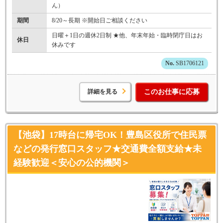
ん）
期間
8/20～長期 ※開始日ご相談ください
日曜＋1日の週休2日制 ★他、年末年始・臨時閉庁日はお
休日
休みです
SB1706121
詳細を見る
このお仕事に応募
【池袋】17時台に帰宅OK！豊島区役所で住民票
などの発行窓口スタッフ★交通費全額支給★未
経験歓迎＜安心の公的機関＞