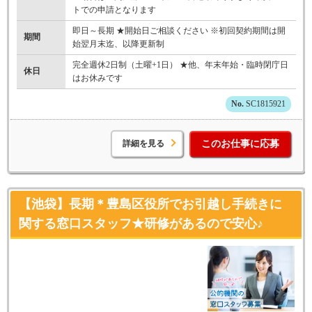
トでの申請となります
即日～長期 ★開始日ご相談ください ※初回契約期間は開
期間
始翌月末迄、以降更新制
完全週休2日制（土曜+1日） ★他、年末年始・臨時閉庁日
休日
はお休みです
SC1815921
詳細を見る
このお仕事に応募
【池袋】長期＊豊島区役所でお引越し手続きに
関する窓口スタッフ★研修があるので安心♪