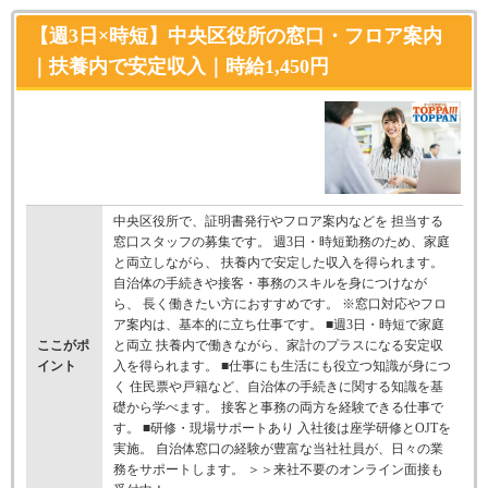
【週3日×時短】中央区役所の窓口・フロア案内
｜扶養内で安定収入｜時給1,450円
中央区役所で、証明書発行やフロア案内などを 担当する
窓口スタッフの募集です。 週3日・時短勤務のため、家庭
と両立しながら、 扶養内で安定した収入を得られます。
自治体の手続きや接客・事務のスキルを身につけなが
ら、 長く働きたい方におすすめです。 ※窓口対応やフロ
ア案内は、基本的に立ち仕事です。 ■週3日・時短で家庭
ここがポ
と両立 扶養内で働きながら、家計のプラスになる安定収
イント
入を得られます。 ■仕事にも生活にも役立つ知識が身につ
く 住民票や戸籍など、自治体の手続きに関する知識を基
礎から学べます。 接客と事務の両方を経験できる仕事で
す。 ■研修・現場サポートあり 入社後は座学研修とOJTを
実施。 自治体窓口の経験が豊富な当社社員が、日々の業
務をサポートします。 ＞＞来社不要のオンライン面接も