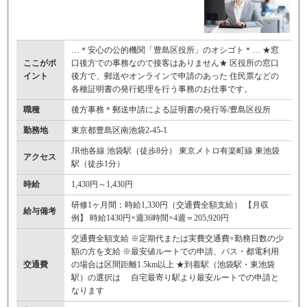
…＊安心の公的機関「豊島区役所」のオシゴト＊… ★窓
ここがポ
口後方での事務なので接客はありません★ 区役所の窓口
イント
後方で、郵送やオンラインで申請のあった 住民票などの
各種証明書の発行処理を行う事務のお仕事です。
職種
後方事務＊郵送申請による証明書の発行等/豊島区役所
勤務地
東京都豊島区南池袋2-45-1
JR他各線 池袋駅（徒歩8分） 東京メトロ有楽町線 東池袋
アクセス
駅（徒歩1分）
時給
1,430円～1,430円
研修1ヶ月間：時給1,330円（交通費全額支給） 【月収
給与備考
例】 時給1430円×週36時間×4週＝205,920円
交通費全額支給 ※定期代または実費交通費×勤務日数の少
額の方を支給 ※最安値ルートでの申請、バス・都電利用
交通費
の場合は区間距離1.5km以上 ★到着駅（池袋駅・東池袋
駅）の選択は 自宅最寄り駅より最安ルートでの申請と
なります