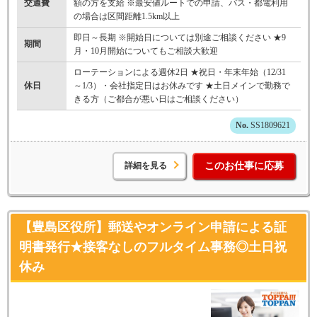
交通費
額の方を支給 ※最安値ルートでの申請、バス・都電利用
の場合は区間距離1.5km以上
即日～長期 ※開始日については別途ご相談ください ★9
期間
月・10月開始についてもご相談大歓迎
ローテーションによる週休2日 ★祝日・年末年始（12/31
休日
～1/3）・会社指定日はお休みです ★土日メインで勤務で
きる方（ご都合が悪い日はご相談ください）
SS1809621
詳細を見る
このお仕事に応募
【豊島区役所】郵送やオンライン申請による証
明書発行★接客なしのフルタイム事務◎土日祝
休み