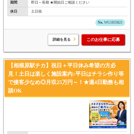
期間
即日～長期 ★開始日ご相談ください
休日
土日祝
WG1835821
詳細を見る
このお仕事に応募
【相模原駅チカ】祝日＋平日休み希望の方必
見！土日は楽しく施設案内♪平日はチラシ作り等
で接客少なめ◎月収25万円～！★週4日勤務も相
談OK