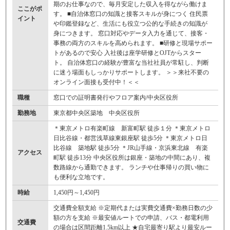
期のお仕事なので、毎月安定した収入を得ながら働けま
ここがポ
す。 ■自治体窓口の知識と接客スキルが身につく 住民票
イント
や印鑑登録など、生活にも役立つ公的な手続きの知識が
身につきます。 窓口対応やデータ入力を通じて、接客・
事務の両方のスキルを高められます。 ■研修と現場サポー
トがあるので安心 入社後は座学研修とOJTからスター
ト。 自治体窓口の経験が豊富な当社社員が常駐し、判断
に迷う場面もしっかりサポートします。 ＞＞来社不要の
オンライン面接も受付中！＜＜
職種
窓口での証明書発行やフロア案内/中央区役所
勤務地
東京都中央区築地 中央区役所
＊東京メトロ有楽町線 新富町駅 徒歩１分 ＊東京メトロ
日比谷線・都営浅草線東銀座駅 徒歩5分 ＊東京メトロ日
比谷線 築地駅 徒歩5分 ＊JR山手線・京浜東北線 有楽
アクセス
町駅 徒歩13分 中央区役所は銀座・築地の中間にあり、複
数路線から通勤できます。 ランチや仕事帰りの買い物に
も便利な立地です。
時給
1,450円～1,450円
交通費全額支給 ※定期代または実費交通費×勤務日数の少
額の方を支給 ※最安値ルートでの申請、バス・都電利用
交通費
の場合は区間距離1.5km以上 ★自宅最寄り駅より最安ルー