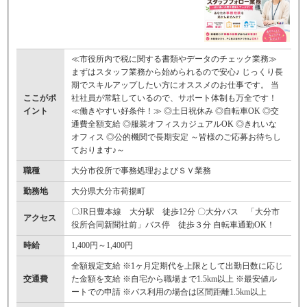
≪市役所内で税に関する書類やデータのチェック業務≫
まずはスタッフ業務から始められるので安心♪ じっくり長
期でスキルアップしたい方にオススメのお仕事です。 当
ここがポ
社社員が常駐しているので、サポート体制も万全です！
イント
≪働きやすい好条件！≫ ◎土日祝休み ◎自転車OK ◎交
通費全額支給 ◎服装オフィスカジュアルOK ◎きれいな
オフィス ◎公的機関で長期安定 ～皆様のご応募お待ちし
ております♪～
職種
大分市役所で事務処理およびＳＶ業務
勤務地
大分県大分市荷揚町
〇JR日豊本線 大分駅 徒歩12分 〇大分バス 「大分市
アクセス
役所合同新聞社前」バス停 徒歩３分 自転車通勤OK！
時給
1,400円～1,400円
全額規定支給 ※1ヶ月定期代を上限として出勤日数に応じ
交通費
た金額を支給 ※自宅から職場まで1.5km以上 ※最安値ル
ートでの申請 ※バス利用の場合は区間距離1.5km以上