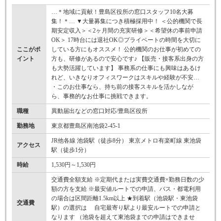
…＊地域に貢献！豊島区役所の窓口スタッフ10名大募
集！＊… ▼大量募集につき積極採用中！ ＜公的機関で長
期安定収入＞＜2ヶ月間の充実研修＞＜希望休の事前申請
OK＞ 17時台には退社OK◎プライベートの時間を大切に
ここがポ
している方にもオススメ！ 公的機関のお仕事が初めての
イント
方も、研修があるので安心です♪ 【販売・接客系出身の方
も大勢活躍しています】 事務系の仕事にも興味はあるけ
れど、いきなりオフィスワークはスキルや経験が不安…
・このお仕事なら、持ち前の接客スキルを活かしなが
ら、事務的なお仕事に挑戦できます。
職種
異動届出などの窓口対応/豊島区役所
勤務地
東京都豊島区南池袋2-45-1
JR他各線 池袋駅（徒歩8分） 東京メトロ有楽町線 東池袋
アクセス
駅（徒歩1分）
時給
1,530円～1,530円
交通費全額支給 ※定期代または実費交通費×勤務日数の少
額の方を支給 ※最安値ルートでの申請、バス・都電利用
の場合は区間距離1.5km以上 ★到着駅（池袋駅・東池袋
交通費
駅）の選択は 自宅最寄り駅より最安ルートでの申請と
なります （池袋を超えて東池袋までの申請はできませ