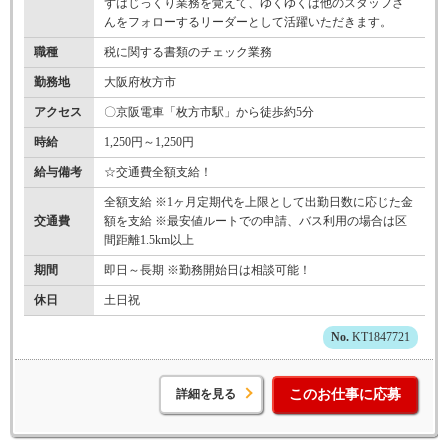
ずはじっくり業務を覚えて、ゆくゆくは他のスタッフさ
んをフォローするリーダーとして活躍いただきます。
職種
税に関する書類のチェック業務
勤務地
大阪府枚方市
アクセス
〇京阪電車「枚方市駅」から徒歩約5分
時給
1,250円～1,250円
給与備考
☆交通費全額支給！
全額支給 ※1ヶ月定期代を上限として出勤日数に応じた金
交通費
額を支給 ※最安値ルートでの申請、バス利用の場合は区
間距離1.5km以上
期間
即日～長期 ※勤務開始日は相談可能！
休日
土日祝
KT1847721
詳細を見る
このお仕事に応募