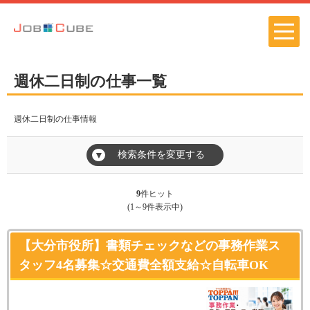
週休二日制の仕事一覧
週休二日制の仕事情報
検索条件を変更する
▼
9
件ヒット
(1～9件表示中)
【大分市役所】書類チェックなどの事務作業ス
タッフ4名募集☆交通費全額支給☆自転車OK