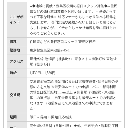
--◆地域に貢献＊豊島区役所の窓口スタッフ募集◆-- 住民
票などの発行窓口業務をお願い致します。 ＜基礎から学
ここがポ
べる丁寧な研修＞ 対応マナーからしっかり学べる研修を
イント
実施します。 専門知識や経験がないと難しいと感じるか
もしれませんが、 イチからしっかり知識を身に着けられ
るのでご安心ください。
職種
住民票などの発行窓口スタッフ/豊島区役所
勤務地
東京都豊島区南池袋2-45-1
JR他各線 池袋駅（徒歩8分） 東京メトロ有楽町線 東池袋
アクセス
駅（徒歩1分）
時給
1,530円～1,530円
交通費全額支給 ※定期代または実費交通費×勤務日数の少
額の方を支給 ※最安値ルートでの申請、バス・都電利用
の場合は区間距離1.5km以上 ★到着駅（池袋駅・東池袋
交通費
駅）の選択は 自宅最寄り駅より最安ルートでの申請と
なります （池袋を超えて東池袋までの申請はできませ
ん）
期間
即日～長期 ※開始日応相談
完全週休2日制（日曜+1日） ★他、年末年始・臨時閉庁日