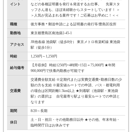
イント
などの各種証明書を発行＆発送するお仕事。 先輩スタ
ッフさん達も、ほぼ未経験からスタートしています！ ＞
＞人気が見込まれる案件です！ご応募はお早めに！＜＜
職種
後方事務＊郵送申請による証明書の発行等/豊島区役所
勤務地
東京都豊島区南池袋2-45-1
JR他各線 池袋駅（徒歩8分） 東京メトロ有楽町線 東池袋
アクセス
駅（徒歩1分）
時給
1,250円～1,250円
【月収例】 時給1250円×4時間×15日＝75,000円 ★年間
給与備考
900,000円で扶養内勤務が可能です
交通費全額支給 ※定期代または実費交通費×勤務日数の少
額の方を支給 ※最安値ルートでの申請、バス・都電利用
交通費
の場合は区間距離1.5km以上 ★到着駅（池袋駅・東池袋
駅）の選択は 自宅最寄り駅より最安ルートでの申請と
なります
期間
8/20～長期
土・日・祝日・その他勤務日以外 ★その他、年末年始・
休日
臨時閉庁日はお休みです