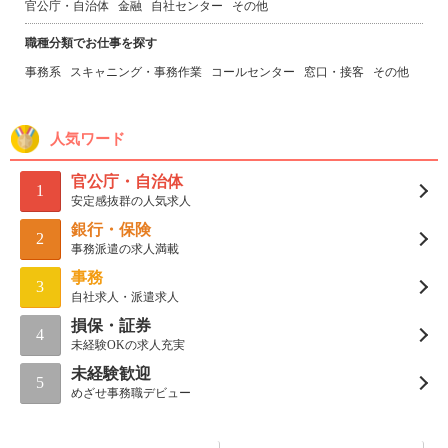
官公庁・自治体
金融
自社センター
その他
職種分類でお仕事を探す
事務系
スキャニング・事務作業
コールセンター
窓口・接客
その他
人気ワード
官公庁・自治体
1
安定感抜群の人気求人
銀行・保険
2
事務派遣の求人満載
事務
3
自社求人・派遣求人
損保・証券
4
未経験OKの求人充実
未経験歓迎
5
めざせ事務職デビュー