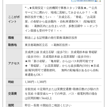
*･｡★長期安定！公的機関で事務スタッフ募集★｡･* 公共
サービスに携わり、地域に貢献してみませんか？！ ＜葛
ここがポ
飾区役所で働こう♪＞ ・「京成立石」「青砥」「お花茶
イント
屋」の各駅から徒歩圏内 ・自転車通勤OK！（駐輪場完
備） ・葛飾区内にお住まいの方、多数活躍中 ＞＞オンラ
イン面接も受付中です！＜＜
職種
郵送による証明書の発行業務/葛飾区役所
勤務地
東京都葛飾区立石 ＜葛飾区役所＞
京成押上線 京成立石駅（徒歩7分） 京成電鉄本線 青砥駅
（徒歩10分） 京成電鉄本線 お花茶屋駅（徒歩10分）
★JR「新小岩駅」「亀有駅」からはバス利用可能です
アクセス
★「青砥駅」「お花茶屋駅」からも徒歩圏内(10分) ★京成
線3駅利用可で通勤便利。 無料の駐輪場があるから自転
車通勤もOK！
時給
1,380円～1,380円
全額支給 ※定期代または実費交通費×勤務日数の少額の方
交通費
を支給 ※最安値ルートでの申請、バス・都電利用の場合
は区間距離1.5km以上
期間
即日～長期 ※開始日ご相談ください