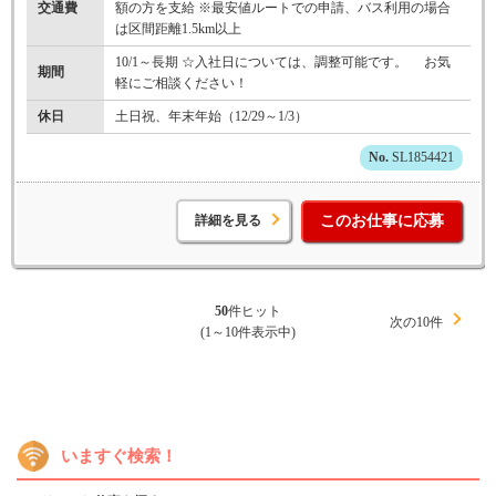
交通費
額の方を支給 ※最安値ルートでの申請、バス利用の場合
は区間距離1.5km以上
10/1～長期 ☆入社日については、調整可能です。 お気
期間
軽にご相談ください！
休日
土日祝、年末年始（12/29～1/3）
SL1854421
詳細を見る
このお仕事に応募
50
件ヒット
次の10件
(1～10件表示中)
いますぐ検索！