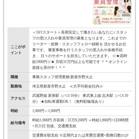
＜10/1スタート＞長期安定して働きたいあなたに♪ スタッ
フの受け入れや要員管理の募集となります。 これまでの
リーダー・総務・スタッフフォロー経験を 活かせるお仕
ここがポ
事です。 審査事務を行うスタッフの受入れや各種手続
イント
き、 日々のサポートを担当していただきます。 ☆★高時
給1900円☆★ 月収31万円以上も可能です ＊＊オンライン
面接も受付中！＊＊
職種
事務スタッフ管理業務/新座市野火止
勤務地
埼玉県新座市野火止 ≪大手印刷会社内≫
武蔵野線 新座駅（バス10分） 東武東上線 志木駅（バス10
アクセス
分） ★自転車通勤OK！（無料駐輪場あり）
時給
1,900円～1,900円
時給1,900円 月収例：31万9,200円 ＝時給1,900円×1日8時間
給与備考
×月21日 別途、交通費支給
交通費全額支給 ※定期代または実費交通費×勤務日数の少