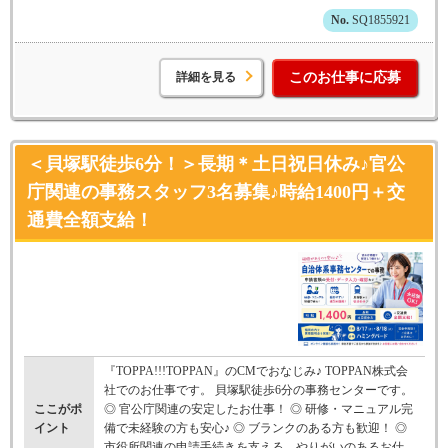
SQ1855921
詳細を見る
このお仕事に応募
＜貝塚駅徒歩6分！＞長期＊土日祝日休み♪官公
庁関連の事務スタッフ3名募集♪時給1400円＋交
通費全額支給！
『TOPPA!!!TOPPAN』のCMでおなじみ♪ TOPPAN株式会
社でのお仕事です。 貝塚駅徒歩6分の事務センターです。
ここがポ
◎ 官公庁関連の安定したお仕事！ ◎ 研修・マニュアル完
イント
備で未経験の方も安心♪ ◎ ブランクのある方も歓迎！ ◎
市役所関連の申請手続きを支える、やりがいのあるお仕