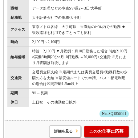
職種
データ処理などの事務SV/週2～3日/大手町
勤務地
大手証券会社での事務/大手町
東京メトロ各線 大手町駅 ※直結のビル内での勤務 ★
アクセス
複数路線を利用できてとっても便利！
時給
2,100円～2,100円
時給 2,100円 ▼月収例：月10日勤務した場合 時給2100円
給与備考
×実働3時間20分×月10日勤務 ＝70,000円+交通費 ※月によ
り月収額は前後します
交通費全額支給 ※定期代または実費交通費×勤務日数の少
交通費
額の方を支給 ※最安値ルートでの申請、バス・都電利用
の場合は区間距離1.5km以上
期間
9/1～長期
休日
土日祝・その他勤務日以外
SQ1856521
詳細を見る
このお仕事に応募