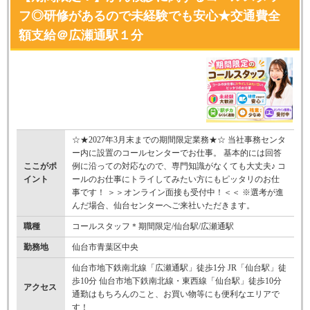
フ◎研修があるので未経験でも安心★交通費全
額支給＠広瀬通駅１分
☆★2027年3月末までの期間限定業務★☆ 当社事務センタ
ー内に設置のコールセンターでお仕事。 基本的には回答
ここがポ
例に沿っての対応なので、専門知識がなくても大丈夫♪ コ
イント
ールのお仕事にトライしてみたい方にもピッタリのお仕
事です！ ＞＞オンライン面接も受付中！＜＜ ※選考が進
んだ場合、仙台センターへご来社いただきます。
職種
コールスタッフ＊期間限定/仙台駅/広瀬通駅
勤務地
仙台市青葉区中央
仙台市地下鉄南北線「広瀬通駅」徒歩1分 JR「仙台駅」徒
歩10分 仙台市地下鉄南北線・東西線「仙台駅」徒歩10分
アクセス
通勤はもちろんのこと、お買い物等にも便利なエリアで
す！