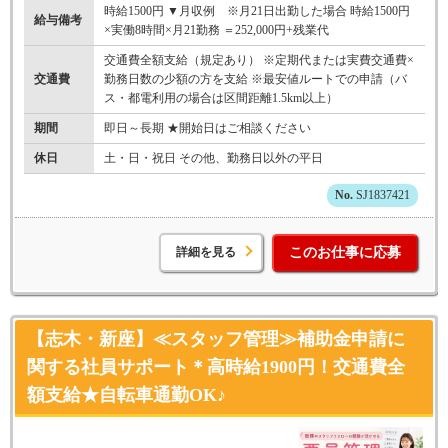
時給1500円 ▼月収例 ※月21日出勤した場合 時給1500円
給与備考
×実働8時間×月21勤務 ＝252,000円+残業代
交通費全額支給（規定あり） ※定期代または実費交通費×
交通費
勤務日数の少額の方を支給 ※最安値ルートでの申請（バ
ス・都電利用の場合は区間距離1.5km以上）
期間
即日～長期 ★開始日はご相談ください
休日
土・日・祝日 その他、勤務日以外の平日
SJ1837421
詳細を見る
このお仕事に応募
【志木・新座】≪スタッフ管理≫補助金申請に
関する社員サポート＊高時給1900円！交通費全
額支給★自転車通勤OK♪