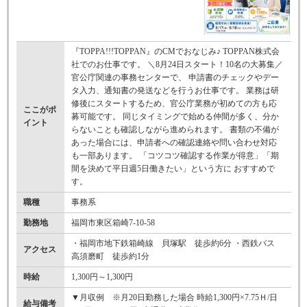
『TOPPA!!!TOPPAN』のCMでおなじみ♪ TOPPAN株式会
社でのお仕事です。 ＼8月24日スタート！10名の大募集／
官公庁関連の事務センターで、 申請書のチェックやデー
タ入力、通知書の発送などを行うお仕事です。 業務は研
修後にスタートするため、官公庁業務が初めての方も応
ここがポ
募可能です。 同じタイミングで始める仲間が多く、分か
イント
らないことも確認しながら進められます。 書類の不備が
あった場合には、申請者への確認連絡や問い合わせ対応
も一部あります。 「コツコツ確認する作業が得意」「期
間を決めて平日週5日働きたい」という方に おすすめで
す。
職種
事務系
勤務地
福岡市東区箱崎7-10-58
・福岡市地下鉄箱崎線 貝塚駅 徒歩約6分 ・西鉄バス
アクセス
高須磨町 徒歩約1分
時給
1,300円～1,300円
▼月収例 ※月20日勤務した場合 時給1,300円×7.75Ｈ/日
給与備考