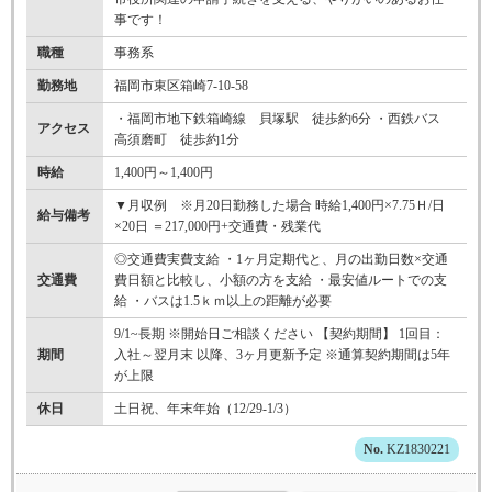
事です！
職種
事務系
勤務地
福岡市東区箱崎7-10-58
・福岡市地下鉄箱崎線 貝塚駅 徒歩約6分 ・西鉄バス
アクセス
高須磨町 徒歩約1分
時給
1,400円～1,400円
▼月収例 ※月20日勤務した場合 時給1,400円×7.75Ｈ/日
給与備考
×20日 ＝217,000円+交通費・残業代
◎交通費実費支給 ・1ヶ月定期代と、月の出勤日数×交通
交通費
費日額と比較し、小額の方を支給 ・最安値ルートでの支
給 ・バスは1.5ｋｍ以上の距離が必要
9/1~長期 ※開始日ご相談ください 【契約期間】 1回目：
期間
入社～翌月末 以降、3ヶ月更新予定 ※通算契約期間は5年
が上限
休日
土日祝、年末年始（12/29-1/3）
KZ1830221