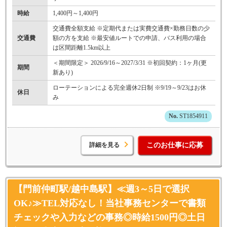
時給
1,400円～1,400円
交通費全額支給 ※定期代または実費交通費×勤務日数の少
交通費
額の方を支給 ※最安値ルートでの申請、バス利用の場合
は区間距離1.5km以上
＜期間限定＞ 2026/9/16～2027/3/31 ※初回契約：1ヶ月(更
期間
新あり)
ローテーションによる完全週休2日制 ※9/19～9/23はお休
休日
み
ST1854911
詳細を見る
このお仕事に応募
【門前仲町駅/越中島駅】≪週3～5日で選択
OK♪≫TEL対応なし！当社事務センターで書類
チェックや入力などの事務◎時給1500円◎土日