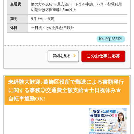
交通費
額の方を支給 ※最安値ルートでの申請、バス・都電利用
の場合は区間距離1.5km以上
期間
9月上旬～長期
休日
土日祝・その他勤務日以外
SQ1857321
詳細を見る
このお仕事に応募
未経験大歓迎♪葛飾区役所で郵送による書類発行
に関する事務◎交通費全額支給★土日祝休み★
自転車通勤OK!