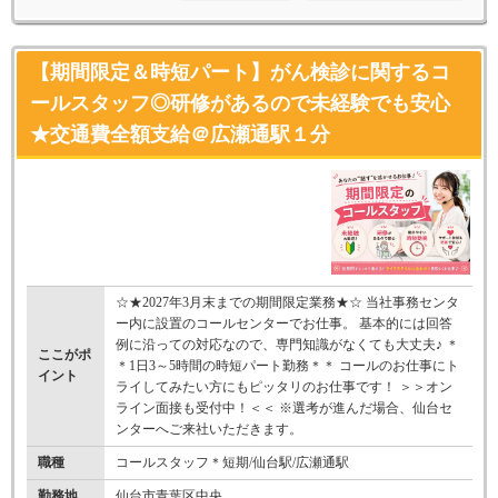
【期間限定＆時短パート】がん検診に関するコ
ールスタッフ◎研修があるので未経験でも安心
★交通費全額支給＠広瀬通駅１分
☆★2027年3月末までの期間限定業務★☆ 当社事務センタ
ー内に設置のコールセンターでお仕事。 基本的には回答
例に沿っての対応なので、専門知識がなくても大丈夫♪ ＊
ここがポ
＊1日3～5時間の時短パート勤務＊＊ コールのお仕事にト
イント
ライしてみたい方にもピッタリのお仕事です！ ＞＞オン
ライン面接も受付中！＜＜ ※選考が進んだ場合、仙台セ
ンターへご来社いただきます。
職種
コールスタッフ＊短期/仙台駅/広瀬通駅
勤務地
仙台市青葉区中央