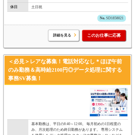
休日
土日祝
SD1858021
詳細を見る
このお仕事に応募
＜必見＞レアな募集！電話対応なし＊ほぼ午前
のみ勤務＆高時給2100円◎データ処理に関する
事務SV募集！
基本勤務は、平日の8:40～12:00。 毎月初めの1日程度の
み、月次処理のため終日勤務があります。 専用システム