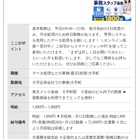
基本勤務は、平日の8:40～12:00。 毎月初めの1日程度の
み、月次処理のため終日勤務があります。 専用システム
を使用したデータ処理をお願いします！ ＼オンライン面
ここがポ
接＊受付中／ ご自宅からスマートフォンやPCを使ってご
イント
参加いただけます。 「まずは詳しく話を聞いてみたい」
といった方も歓迎いたします。 少しでもご興味をお持ち
いただけましたら、ぜひお気軽にご応募ください。
職種
データ処理などの事務/週3日程度/大手町
勤務地
大手証券会社での事務/大手町
東京メトロ各線 大手町駅 ※直結のビル内での勤務 ★
アクセス
複数路線を利用できてとっても便利！
時給
1,800円～1,800円
時給 1,800円 ▼月収例：月12日勤務した場合 時給1,800
給与備考
円×実働3時間20分×月12日勤務 ＝72,000円+交通費 ※月に
より月収額は前後します
交通費全額支給 ※定期代または実費交通費×勤務日数の少