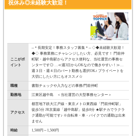
祝休み◎未経験大歓迎！
--＊長期安定！事務スタッフ募集＊-- ◇◆未経験大歓迎！
◆◇ 事務業務にチャレンジしたい方、必見です！ 門前仲
ここがポ
町駅・越中島駅からアクセス便利な、当社運営の事務セ
イント
ンターです◎ …≪週3日からOKなので働きやすい！≫…
週３日・週４日のパート勤務も選択OK♪ プライベートを
大切にしたい方にもオススメ☆
職種
書類チェックや入力などの事務/門前仲町
勤務地
江東区越中島 ＜当社運営の大型事務センター＞
都営地下鉄大江戸線・東京メトロ東西線「門前仲町駅」
徒歩5分 JR京葉線「越中島駅」徒歩8分 ★駅チカでラクラ
アクセス
ク通勤が可能です♪ ※自転車・車・バイクでの通勤は出来
ません
時給
1,500円～1,500円