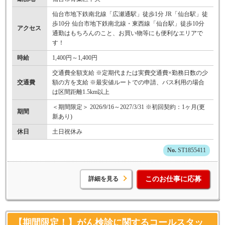
仙台市地下鉄南北線「広瀬通駅」徒歩1分 JR「仙台駅」徒
歩10分 仙台市地下鉄南北線・東西線「仙台駅」徒歩10分
アクセス
通勤はもちろんのこと、お買い物等にも便利なエリアで
す！
時給
1,400円～1,400円
交通費全額支給 ※定期代または実費交通費×勤務日数の少
交通費
額の方を支給 ※最安値ルートでの申請、バス利用の場合
は区間距離1.5km以上
＜期間限定＞ 2026/9/16～2027/3/31 ※初回契約：1ヶ月(更
期間
新あり)
休日
土日祝休み
ST1855411
詳細を見る
このお仕事に応募
【期間限定！】がん検診に関するコールスタッ