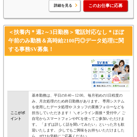
詳細を見る
このお仕事に応募
＜扶養内＊週2～3日勤務＞電話対応なし＊ほぼ
午前のみ勤務＆高時給2100円◎データ処理に関
する事務SV募集！
基本勤務は、平日の8:40～12:00。 毎月初めの1日程度の
み、月次処理のため終日勤務があります。 専用システム
を使用したデータ処理や スタッフの業務フォローなどを
ここがポ
担当していただきます！ ＼オンライン面接＊受付中／ ご
イント
自宅からスマートフォンやPCを使ってご参加いただけま
す。 「まずは詳しく話を聞いてみたい」といった方も歓
迎いたします。 少しでもご興味をお持ちいただけました
ら、ぜひお気軽にご応募ください。