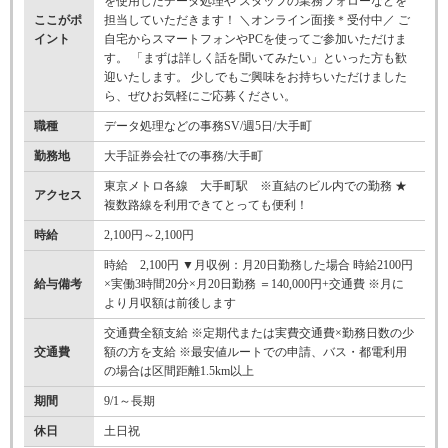
を使用したデータ処理や スタッフの業務フォローなどを
ここがポ
担当していただきます！ ＼オンライン面接＊受付中／ ご
イント
自宅からスマートフォンやPCを使ってご参加いただけま
す。 「まずは詳しく話を聞いてみたい」といった方も歓
迎いたします。 少しでもご興味をお持ちいただけました
ら、ぜひお気軽にご応募ください。
職種
データ処理などの事務SV/週5日/大手町
勤務地
大手証券会社での事務/大手町
東京メトロ各線 大手町駅 ※直結のビル内での勤務 ★
アクセス
複数路線を利用できてとっても便利！
時給
2,100円～2,100円
時給 2,100円 ▼月収例：月20日勤務した場合 時給2100円
給与備考
×実働3時間20分×月20日勤務 ＝140,000円+交通費 ※月に
より月収額は前後します
交通費全額支給 ※定期代または実費交通費×勤務日数の少
交通費
額の方を支給 ※最安値ルートでの申請、バス・都電利用
の場合は区間距離1.5km以上
期間
9/1～長期
休日
土日祝