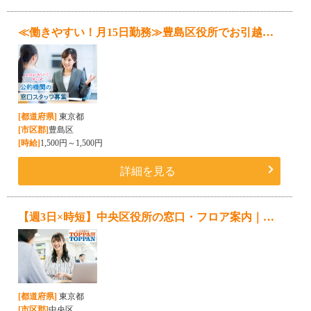
≪働きやすい！月15日勤務≫豊島区役所でお引越しに関する窓口スタッフ★社会保険完備
[都道府県]
東京都
[市区郡]
豊島区
[時給]
1,500円～1,500円
詳細を見る
【週3日×時短】中央区役所の窓口・フロア案内｜扶養内で安定収入｜時給1,450円
[都道府県]
東京都
[市区郡]
中央区