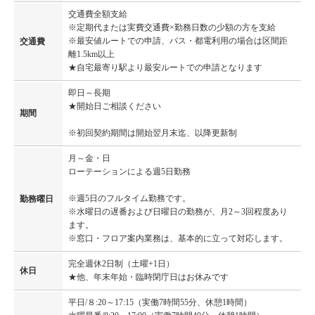
交通費全額支給
※定期代または実費交通費×勤務日数の少額の方を支給
※最安値ルートでの申請、バス・都電利用の場合は区間距
交通費
離1.5km以上
★自宅最寄り駅より最安ルートでの申請となります
即日～長期
★開始日ご相談ください
期間
※初回契約期間は開始翌月末迄、以降更新制
月～金・日
ローテーションによる週5日勤務
※週5日のフルタイム勤務です。
勤務曜日
※水曜日の遅番および日曜日の勤務が、月2～3回程度あり
ます。
※窓口・フロア案内業務は、基本的に立って対応します。
完全週休2日制（土曜+1日）
休日
★他、年末年始・臨時閉庁日はお休みです
平日/８:20～17:15（実働7時間55分、休憩1時間）