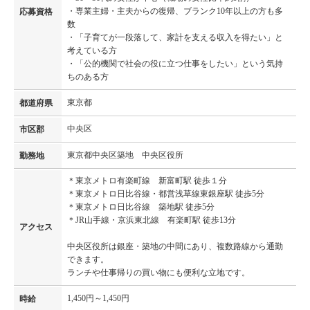
・専業主婦・主夫からの復帰、ブランク10年以上の方も多
応募資格
数
・「子育てが一段落して、家計を支える収入を得たい」と
考えている方
・「公的機関で社会の役に立つ仕事をしたい」という気持
ちのある方
東京都
都道府県
中央区
市区郡
東京都中央区築地 中央区役所
勤務地
＊東京メトロ有楽町線 新富町駅 徒歩１分
＊東京メトロ日比谷線・都営浅草線東銀座駅 徒歩5分
＊東京メトロ日比谷線 築地駅 徒歩5分
＊JR山手線・京浜東北線 有楽町駅 徒歩13分
アクセス
中央区役所は銀座・築地の中間にあり、複数路線から通勤
できます。
ランチや仕事帰りの買い物にも便利な立地です。
1,450円～1,450円
時給