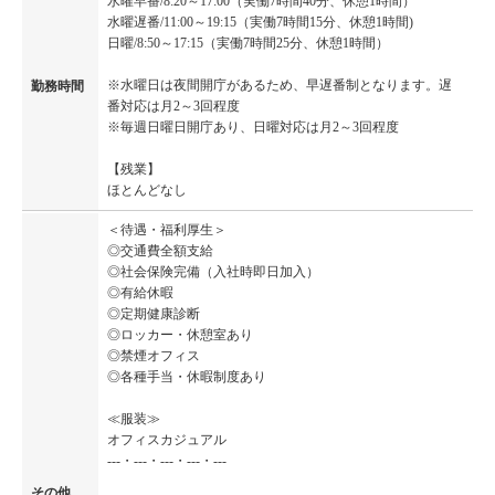
水曜早番/8:20～17:00（実働7時間40分、休憩1時間）
水曜遅番/11:00～19:15（実働7時間15分、休憩1時間)
日曜/8:50～17:15（実働7時間25分、休憩1時間）
※水曜日は夜間開庁があるため、早遅番制となります。遅
勤務時間
番対応は月2～3回程度
※毎週日曜日開庁あり、日曜対応は月2～3回程度
【残業】
ほとんどなし
＜待遇・福利厚生＞
◎交通費全額支給
◎社会保険完備（入社時即日加入）
◎有給休暇
◎定期健康診断
◎ロッカー・休憩室あり
◎禁煙オフィス
◎各種手当・休暇制度あり
≪服装≫
オフィスカジュアル
---・---・---・---・---
その他