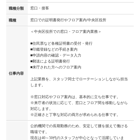
窓口・接客
職種分類
窓口での証明書発行やフロア案内/中央区役所
職種
＜中央区役所での窓口・フロア案内業務＞
■住民票など各種証明書の受付・発行
■印鑑登録などの手続き案内
■申請内容の確認・データ入力
■郵送による証明書発行
■来庁された方へのフロア案内
仕事内容
上記業務を、スタッフ同士でローテーションしながら担当
します。
※窓口対応やフロア案内は、基本的に立ち仕事です。
※来庁者の状況に応じて、窓口とフロア間を移動しながら
対応します。
※正確さと丁寧な対応の両方が求められる仕事です。
公的機関での長期勤務のため、安定して腰を据えて働ける
職場です。
現在は40～50代のスタッフが中心となって活躍していま