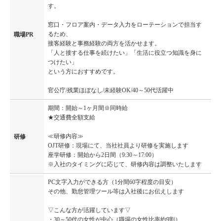
す。
窓口・フロア案内・データ入力をローテーションで担当す
るため、
職場PR
接客経験と事務経験の両方を活かせます。
「人と接する仕事を続けたい」「生活に役立つ知識を身に
つけたい」
という方におすすめです。
官公庁/残業ほぼなし/未経験OK/40～50代活躍中
期間：開始～1ヶ月間※同時給
★交通費全額支給
≪研修内容≫
研修
OJT研修：現場にて、当社社員より研修を実施します
座学研修：開始から2日間（9:30～17:00）
※入社のタイミングに応じて、研修内容は調整いたします
PC文字入力ができる方（1分間60字程度の目安）
その他、勤怠管理ツール等は入社後にお伝えします
▽こんな方が活躍しています▽
・30～50代の女性が中心（職場の女性比率約9割）