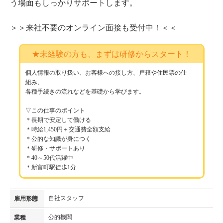
う場面もしっかりサポートします。
＞＞来社不要のオンライン面接も受付中！＜＜
★未経験の方も、まずは研修からスタート！
個人情報の取り扱い、お客様への接し方、戸籍や住民票の仕
組み、
各種手続きの流れなどを基礎から学びます。
▽この仕事のポイント
＊長期で安定して働ける
＊時給1,450円＋交通費全額支給
＊公的な知識が身につく
＊研修・サポートあり
＊40～50代活躍中
＊新富町駅徒歩1分
自社スタッフ
雇用形態
公的機関
業種