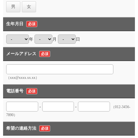
男
女
生年月日
必須
年
月
日
メールアドレス
必須
（xxx@xxxx.xx.xx）
電話番号
必須
-
-
（012-3456-
7890）
希望の連絡方法
必須